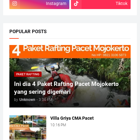
Instagram
Tiktok
POPULAR POSTS
PAKET RAFTING
Ini dia 4 Paket Rafting Pacet Mojokerto
yang sering digemari
by
Unknown
-
3:36 PM
Villa Griya CMA Pacet
10:16 PM