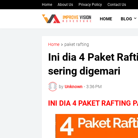
Home
About Us
Privacy Policy
Contact Us
HOME
BLOG
Home
paket rafting
Ini dia 4 Paket Raf
sering digemari
by
Unknown
-
3:36 PM
INI DIA 4 PAKET RAFTING