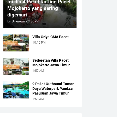
Ini dia 4 Paket Rafting Pacet
Mojokerto yang sering
digemari
by
Unknown
-
3:36 PM
Villa Griya CMA Pacet
10:16 PM
Sederetan Villa Pacet
Mojokerto Jawa Timur
1:57 AM
9 Paket Outbound Taman
Dayu Waterpark Pandaan
Pasuruan Jawa Timur
1:58 AM