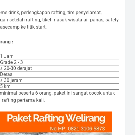
me drink, perlengkapan rafting, tim penyelamat,
gan setelah rafting, tiket masuk wisata air panas, safety
basecamp ke titik start.
irang :
1 Jam
Grade 2 - 3
± 20-30 derajat
Deras
± 30 jeram
5 km
inimal peserta 6 orang, paket ini sangat cocok untuk
afting pertama kali.