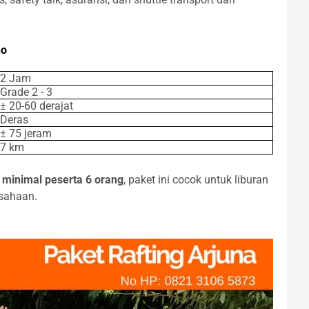
no
2 Jam
Grade 2 - 3
± 20-60 derajat
Deras
± 75 jeram
7 km
n
minimal peserta 6 orang
, paket ini cocok untuk liburan
usahaan.