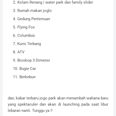
Kolam Renang | water park dan family slider
Rumah makan joglo
Gedung Pertemuan
Flying Fox
Columbus
Kursi Terbang
ATV
Bioskop 3 Dimensi
Bugie Car
Berkebun
dan, kabar terbaru jogo park akan menambah wahana baru
yang spektaculer dan akan di launching pada saat libur
lebaran nanti. Tunggu ya !!