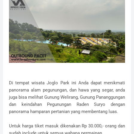
Di tempat wisata Joglo Park ini Anda dapat menikmati
panorama alam pegunungan, dan hawa yang segar, anda
juga bisa melihat Gunung Welirang, Gunung Pananggungan
dan keindahan Pegunungan Raden Suryo dengan
panorama hamparan pertanian yang membentang luas.
Untuk harga tiket masuk dikenakan Rp 30.000,- orang dan
sudah include untuk semua wahana permainan.