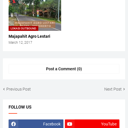
LOKASI OUTBOUND
Majapahit Agro Lestari
March 12, 2017
Post a Comment (0)
Previous Post
Next Post
FOLLOW US
Facebook
YouTube