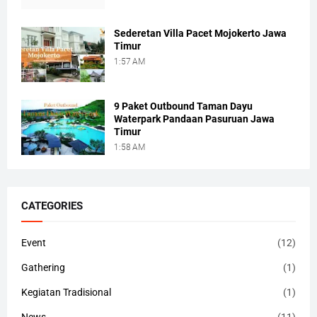
Sederetan Villa Pacet Mojokerto Jawa
Timur
1:57 AM
9 Paket Outbound Taman Dayu
Waterpark Pandaan Pasuruan Jawa
Timur
1:58 AM
CATEGORIES
Event
(12)
Gathering
(1)
Kegiatan Tradisional
(1)
News
(11)