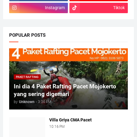
Instagram
Tiktok
POPULAR POSTS
PAKET RAFTING
Ini dia 4 Paket Rafting Pacet Mojokerto
yang sering digemari
by
Unknown
-
3:36 PM
Villa Griya CMA Pacet
10:16 PM