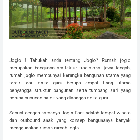
Joglo ! Tahukah anda tentang Joglo? Rumah joglo
merupakan bangunan arsitektur tradisional jawa tengah,
rumah joglo mempunyai kerangka bangunan utama yang
terdiri dari soko guru berupa empat tiang utama
penyangga struktur bangunan serta tumpang sari yang
berupa susunan balok yang disangga soko guru.
Sesuai dengan namanya Joglo Park adalah tempat wisata
dan outbound anak yang konsep bangunanya banyak
menggunakan rumah-rumah joglo.